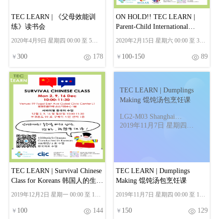
TEC LEARN | 《父母效能训
ON HOLD!! TEC LEARN |
练》读书会
Parent-Child International
English Class 亲子同乐英语课
2020年4月9日 星期四 00:00 至 5月
2020年2月15日 星期六 00:00 至 3月
14日 星期四 00:00
21日 星期六 00:00
300
178
100
-
150
89
￥
￥
TEC LEARN | Dumplings
Making 馄饨汤包烹饪课
LG2-M03 Shanghai
Magnolia Plaza, 588 East
2019年11月7日 星期四
Changzhi Road 东长治路588
00:00 至 11月28日 星期四
号白玉兰广场当拼汤包
00:00
LG2-M03号
TEC LEARN | Survival Chinese
TEC LEARN | Dumplings
Class for Koreans 韩国人的生存
Making 馄饨汤包烹饪课
汉语课
2019年12月2日 星期一 00:00 至 12
2019年11月7日 星期四 00:00 至 11
月16日 星期一 00:00
月28日 星期四 00:00
100
144
150
129
￥
￥